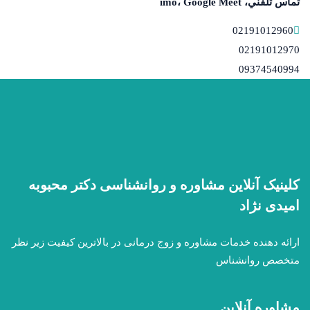
تماس تلفني، imo، Google Meet
02191012960
02191012970
09374540994
کلینیک آنلاین مشاوره و روانشناسی دکتر محبوبه
امیدی نژاد
ارائه دهنده خدمات مشاوره و زوج درمانی در بالاترین کیفیت زیر نظر
متخصص روانشناس
مشاوره آنلاین