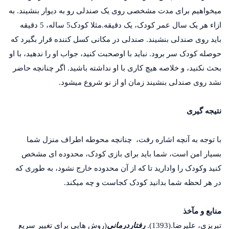
می­خواهیم برای مدت مشخصی روی یک صندلی رو به دیوار بنشیند. به
ازاء هر یک سال عمر کودک، یک دقیقه.مثلا کودک5 ساله، 5 دقیقه
باید روی صندلی بنشیند. صندلی در مکانی کسل کننده قرار بگیرد که
حوصله کودک سر برود. نباید با اوصحبت کنید، جواب او را ندهید، با او
بحث نکنید، و خلاصه هیچ کاری با او نداشته باشید. اگر چنانچه حاضر
نشد روی صندلی بنشیند زمان او از نو شروع می­شود.
نتیجه گیری
با توجه به آنچه اشاره رفت، چنانچه محوطه اطراف منزل شما
بسیار امن است، شما باید برای بازی کودک، محدوده ای مشخص
کنید وکودک را وادارید تا که از آن محدوده خارج نشود، به طوری که
در هر لحظه شما بدانید کودک کجاست و چه می­کند.
منابع و مآخذ
تبریزی، علیرضا.(1393).
رفتاردرمانی
(روش هایی برای تغییر سریع