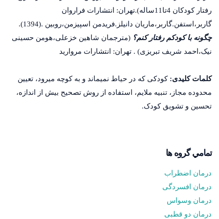
رفتار کودکان 4تا11ساله).تهران: انتشارات فراروان
گاربر،استفن.گاربر،ماریان دانیلز.فریدمن اسپیزمن،روبین .(1394).
چگونه با کودکم رفتار کنم؟
(مترجمان شاهین خزعلی،هومن حسینی
نیک،احمد شریف تبریزی) . تهران: انتشارات مروارید
کلمات کلیدی:
کودکی که در حیاط نمی­ماند و به کوچه می­رود، تعیین
محدوده مجاز، تنبیه ملایم، استفاده از روش تصحیح بیش از اندازه،
تحسین و تشویق کودک.
تمامي گروه ها
درمان اضطراب
درمان افسردگی
درمان وسواس
درمان دو قطبی