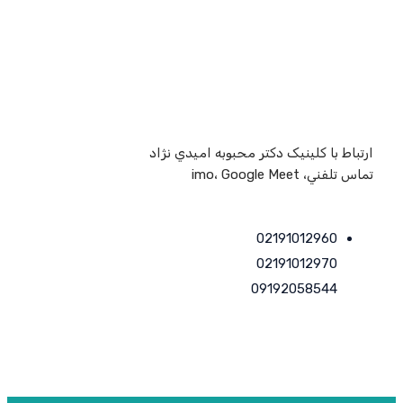
چهارشنبه
09.00 – 21.00
پنج شنبه
09.00 – 21.00
جمعه
09.00 – 21.00
ارتباط با کلینیک دكتر محبوبه اميدي نژاد
تماس تلفني، imo، Google Meet
02191012960
02191012970
09192058544