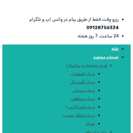
رزرو وقت فقط از طریق پیام در واتس اپ و تلگرام
09128756334
24 ساعت، 7 روز هفته
خانه
خدمات مشاوره
فردی (نوجوان و بزرگسال)
درمان اضطراب
درمان افسردگی
درمان وسواس
درمان دو قطبی
درمان فوبیا (ترس)
درمان اختلال خوردن
اعتیاد
پیش از ازدواج