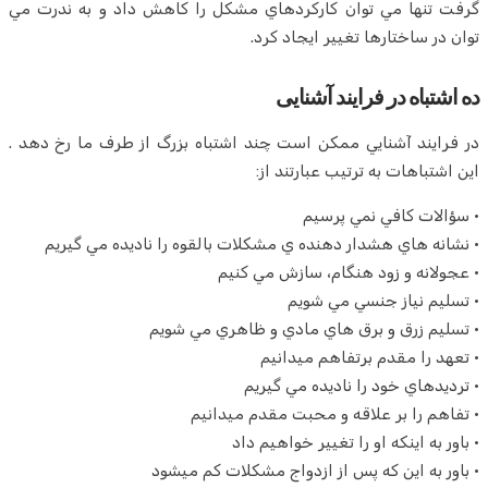
گرفت تنها مي توان كاركردهاي مشكل را كاهش داد و به ندرت مي
توان در ساختارها تغيير ايجاد كرد.
ده اشتباه در فرايند آشنايی
در فرايند آشنايي ممكن است چند اشتباه بزرگ از طرف ما رخ دهد .
اين اشتباهات به ترتيب عبارتند از:
• سؤالات كافي نمي پرسيم
• نشانه هاي هشدار دهنده ي مشكلات بالقوه را ناديده مي گيريم
• عجولانه و زود هنگام، سازش مي كنيم
• تسليم نياز جنسي مي شويم
• تسليم زرق و برق هاي مادي و ظاهري مي شويم
• تعهد را مقدم برتفاهم میدانیم
• ترديدهاي خود را ناديده مي گيريم
• تفاهم را بر علاقه و محبت مقدم میدانیم
• باور به اينكه او را تغيير خواهيم داد
• باور به اين كه پس از ازدواج مشكلات كم ميشود