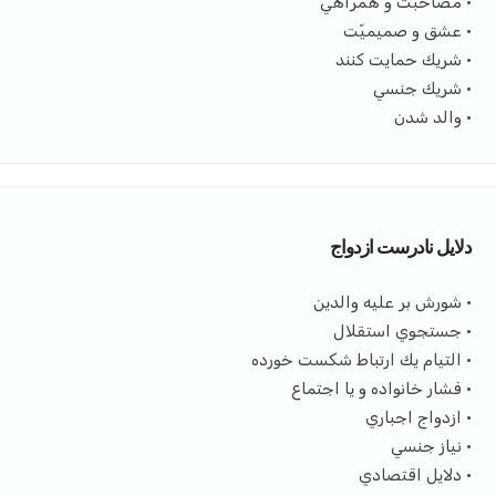
• مصاحبت و همراهي
• عشق و صميميّت
• شريك حمایت كنند
• شريك جنسي
• والد شدن
دلايل نادرست ازدواج
• شورش بر عليه والدين
• جستجوي استقلال
• التيام يك ارتباط شكست خورده
• فشار خانواده و يا اجتماع
• ازدواج اجباري
• نياز جنسي
• دلايل اقتصادي