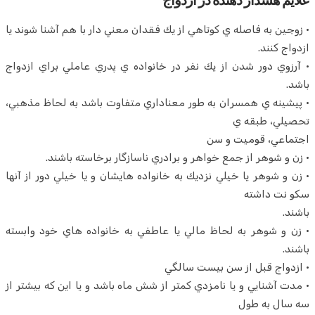
علايم هشدار دهنده در ازدواج
• زوجين به فاصله ي كوتاهي از يك فقدان معني دار با هم آشنا شوند يا
ازدواج كنند.
• آرزوي دور شدن از يك نفر در خانواده ي پدري عاملي براي ازدواج
باشد.
• پيشينه ي همسران به طور معناداري متفاوت باشد به لحاظ مذهبي،
تحصيلي، طبقه ي
اجتماعي، قوميت و سن
• زن و شوهر از جمع خواهر و برادري ناسازگار برخاسته باشند.
• زن و شوهر يا خيلي نزديك به خانواده هايشان و يا خيلي دور از آنها
سكو نت داشته
باشند.
• زن و شوهر به لحاظ مالي يا عاطفي به خانواده هاي خود وابسته
باشند.
• ازدواج قبل از سن بيست سالگي
• مدت آشنايي و يا نامزدي كمتر از شش ماه باشد و يا اين كه بيشتر از
سه سال به طول